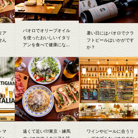
パオロでオリーブオイル
リア
暑い日にはパオロでクラ
を使ったおいしいイタリ
せん
フトビールはいかがです
アンを食べて健康にな...
か？
トマ
遠くて近い!?/東京・練馬
ワインやビールに合うリ