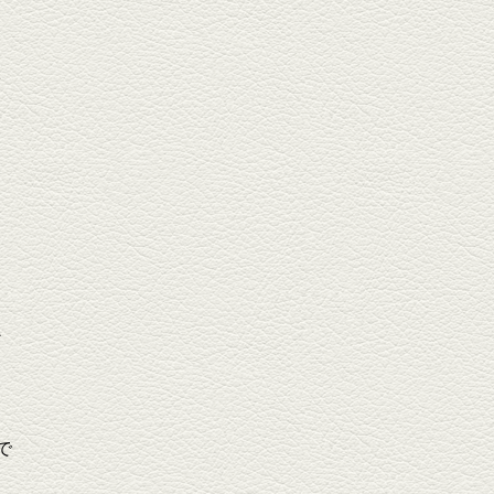
オ
ン
で