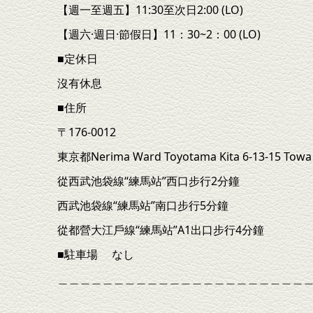
【週一至週五】11:30至次日2:00 (LO)
【週六·週日·節假日】11：30~2：00 (LO)
■定休日
沒有休息
■住所
〒176-0012
東京都Nerima Ward Toyotama Kita 6-13-15 Towa C
從西武池袋線“練馬站”西口步行2分鐘
西武池袋線“練馬站”南口步行5分鐘
從都營大江戶線“練馬站”A1出口步行4分鐘
■駐車場 なし
＿＿＿＿＿＿＿＿＿＿＿＿＿＿＿＿＿＿＿＿＿＿