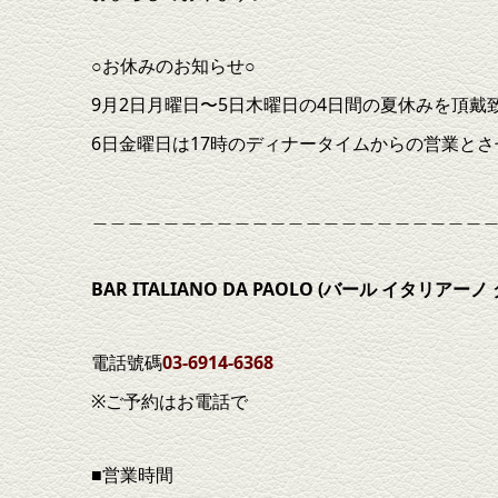
○お休みのお知らせ○
9月2日月曜日〜5日木曜日の4日間の夏休みを頂戴
6日金曜日は17時のディナータイムからの営業と
＿＿＿＿＿＿＿＿＿＿＿＿＿＿＿＿＿＿＿＿＿＿
BAR ITALIANO DA PAOLO (
バール
イタリアーノ
電話號碼
03-6914-6368
※ご予約はお電話で
■営業時間