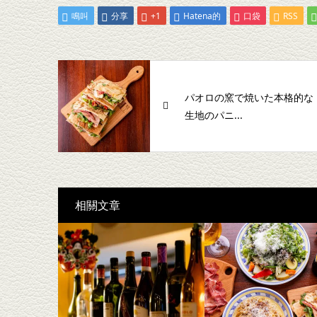
鳴叫
分享
+1
Hatena的
口袋
RSS
パオロの窯で焼いた本格的な
生地のパニ...
相關文章