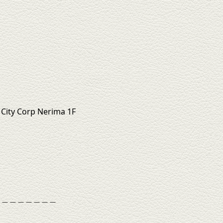
ity Corp Nerima 1F
＿＿＿＿＿＿＿＿