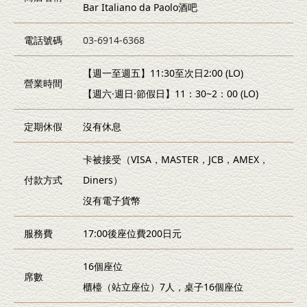
Bar Italiano da Paolo酒吧
電話號碼
03-6914-6368
【週一至週五】11:30至次日2:00 (LO)
營業時間
【週六·週日·節假日】11：30~2：00 (LO)
定期休假
沒有休息
卡被接受（VISA，MASTER，JCB，AMEX，
付款方式
Diners）
沒有電子貨幣
服務費
17:00後座位費200日元
16個座位
席數
櫃檯（站立座位）7人，桌子16個座位