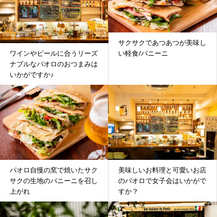
サクサクであつあつが美味し
い軽食/パニーニ
ワインやビールに合うリーズ
ナブルなパオロのおつまみは
いかがですか♪
パオロ自慢の窯で焼いたサク
美味しいお料理と可愛いお店
サクの生地のパニーニを召し
のパオロで女子会はいかがで
上がれ
すか？