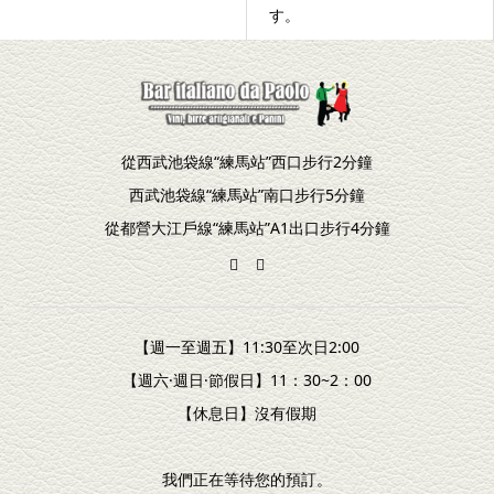
す。
從西武池袋線“練馬站”西口步行2分鐘
西武池袋線“練馬站”南口步行5分鐘
從都營大江戶線“練馬站”A1出口步行4分鐘
【週一至週五】11:30至次日2:00
【週六·週日·節假日】11：30~2：00
【休息日】沒有假期
我們正在等待您的預訂。