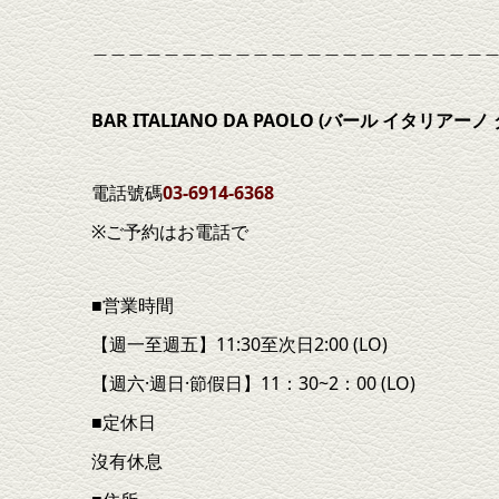
＿＿＿＿＿＿＿＿＿＿＿＿＿＿＿＿＿＿＿＿＿＿
BAR ITALIANO DA PAOLO (
バール
イタリアーノ
電話號碼
03-6914-6368
※ご予約はお電話で
■営業時間
【週一至週五】11:30至次日2:00 (LO)
【週六·週日·節假日】11：30~2：00 (LO)
■定休日
沒有休息