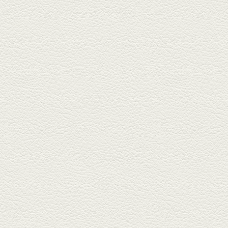
り
も
る
ま