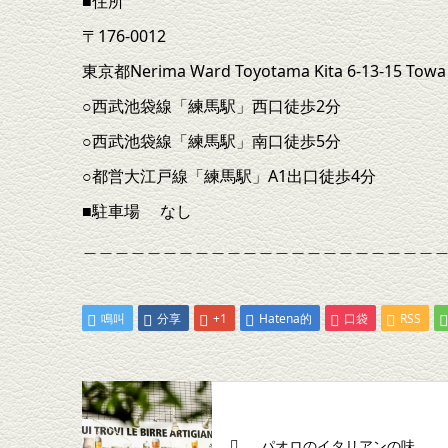
■住所
〒176-0012
東京都Nerima Ward Toyotama Kita 6-13-15 Towa C
○西武池袋線「練馬駅」西口徒歩2分
○西武池袋線「練馬駅」南口徒歩5分
○都営大江戸線「練馬駅」A1出口徒歩4分
■駐車場 なし
＿＿＿＿＿＿＿＿＿＿＿＿＿＿＿＿＿＿＿＿＿＿
鳴叫
分享
+1
Hatena的
口袋
RSS
パオロのイタリアンの味