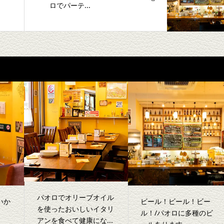
ロでパーテ...
パオロでオリーブオイル
いか
ビール！ビール！ビー
を使ったおいしいイタリ
ル！/パオロに多種のビ
アンを食べて健康にな...